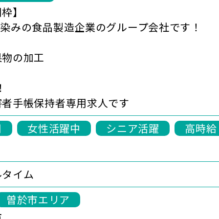
用枠】
馴染みの食品製造企業のグループ会社です！
果物の加工
！
害者手帳保持者専用求人です
用
女性活躍中
シニア活躍
高時給
ルタイム
曽於市エリア
市