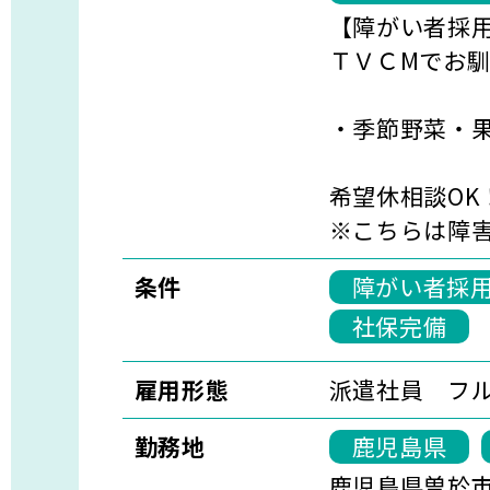
【障がい者採
ＴＶＣМでお
・季節野菜・
希望休相談OK
※こちらは障
条件
障がい者採
社保完備
雇用形態
派遣社員 フ
勤務地
鹿児島県
鹿児島県曽於