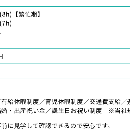
00(8h)【繁忙期】
(7h)
し
円
／有給休暇制度／育児休暇制度／交通費支給／週
結婚・出産祝い金／誕生日お祝い制度 ※当社
事前に見学して確認できるので安心です。