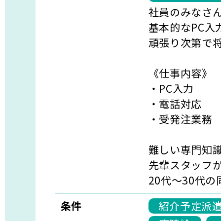
社員のみなさ
基本的なPC
頑張り次第で
《仕事内容》
・PC入力
・電話対応
・受発注業務
難しい専門知
先輩スタッフ
20代〜30代
条件
紹介予定派