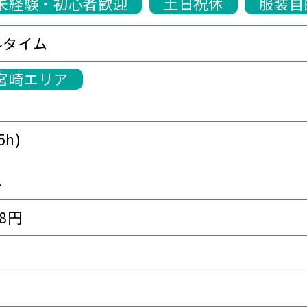
未経験・初心者歓迎
土日祝休
服装自
ルタイム
宮崎エリア
5h)
し
38円