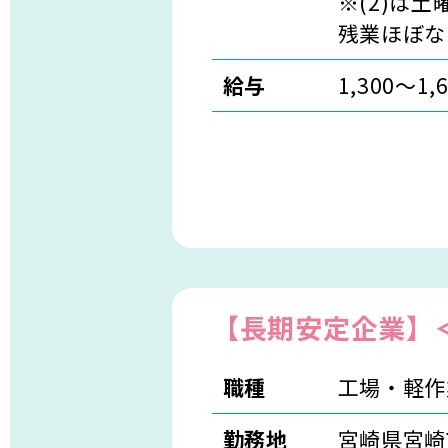
※(2)は土
残業ほぼな
給与
1,300〜1,
【長期安定企業】
職種
工場・軽作
勤務地
宮崎県宮崎