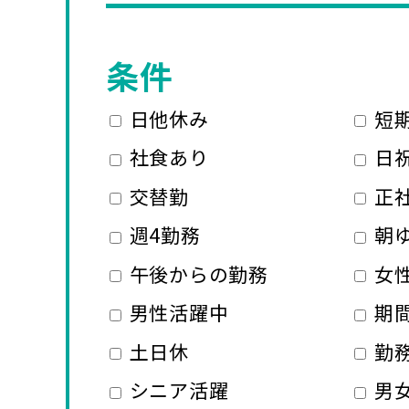
条件
日他休み
短
社食あり
日
交替勤
正
週4勤務
朝
午後からの勤務
女
男性活躍中
期
土日休
勤
シニア活躍
男