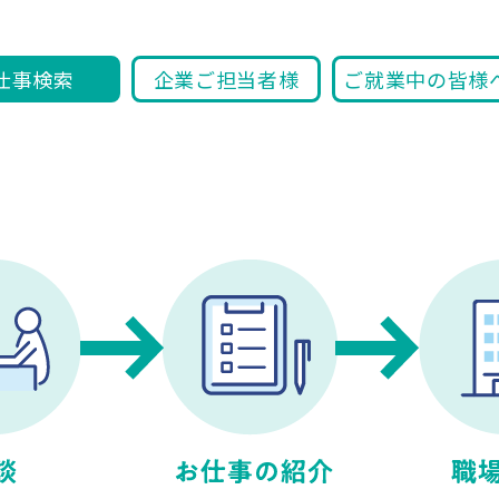
仕事検索
企業ご担当者様
ご就業中の皆様