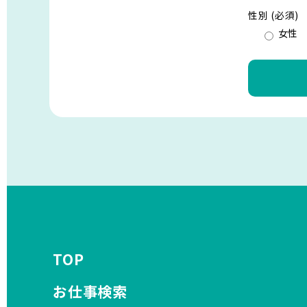
性別 (必須)
女性
TOP
お仕事検索